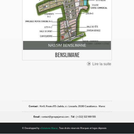
NASSIM BENSLIMANE
BENSLIMANE
Lire la suite
Contact :
Km9, Route d'El-Jadida, z.i. Lissasfa. 20190 Casablanca - Maroc
Email :
contact@groupejamai.com
-
Tél :
(+212) 522 909 555
© Developped by
eSolutions Maroc
. Tous droits réservés Marques et logos déposés