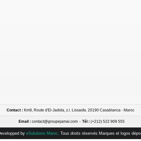
Contact :
Km9, Route d'El-Jadida, z.i. Lissasfa. 20190 Casablanca - Maroc
Email :
contact@groupejamai.com
-
Tél :
(+212) 522 909 555
evelopped by
eSolutions Maroc
. Tous droits réservés Marques et logos dép