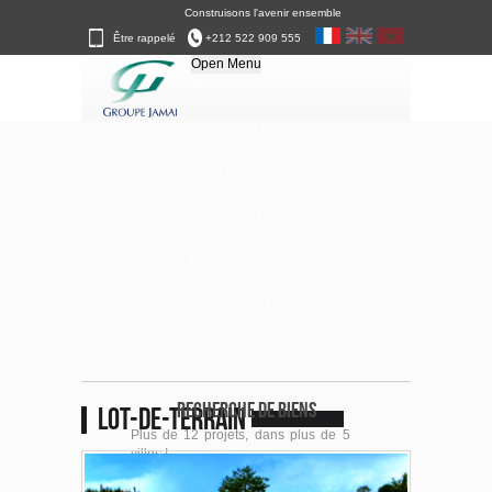
Construisons l'avenir ensemble
Être rappelé
+212 522 909 555
Open Menu
ACCUEIL
QUI SOMMES-NOUS?
PROJETS
HYPOTHÈQUE
ESPACE MÉDIA
RECRUTEMENT
CONTACT
RECHERCHE DE BIENS
lot-de-terrain
Plus de 12 projets, dans plus de 5
villes !